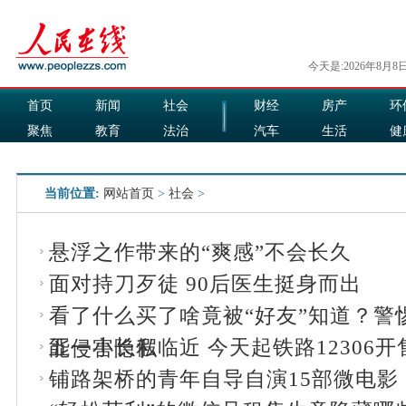
今天是:2026年8月8
首页
新闻
社会
财经
房产
环
聚焦
教育
法治
汽车
生活
健
国际
军事
娱乐
食品
当前位置:
网站首页
>
社会
>
悬浮之作带来的“爽感”不会长久
面对持刀歹徒 90后医生挺身而出
看了什么买了啥竟被“好友”知道？警
五一小长假临近 今天起铁路12306开
能侵害隐私
铺路架桥的青年自导自演15部微电影