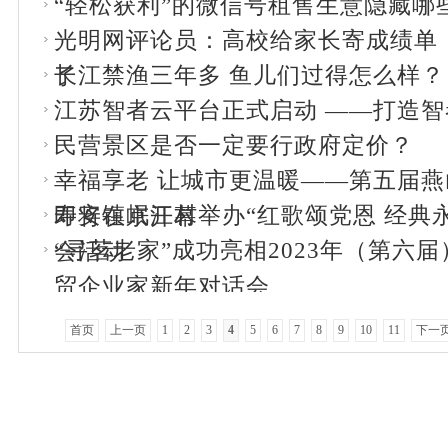
“轻松获利”的微信号租售生意隐藏哪
光明网评论员：高校给家长寄成绩单，
长江禁渔三年多 鱼儿们过得怎么样？
了
江苏智者云平台正式启动 ——打造
民营景区是否一定要行政府定价？
幸福享老 让城市更温暖——第五届燕山
寿安镇岷江村举办“红歌颂党恩 经典
即将在京开幕
“寻茗老家”成功亮相2023年（第六
会活动
贸企业家新年对话会
首页
上一页
1
2
3
4
5
6
7
8
9
10
11
下一