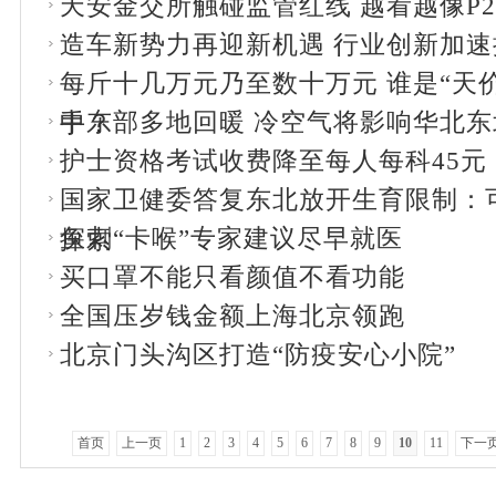
天安金交所触碰监管红线 越看越像P2
造车新势力再迎新机遇 行业创新加速
每斤十几万元乃至数十万元 谁是“天
中东部多地回暖 冷空气将影响华北东
手？
护士资格考试收费降至每人每科45元
国家卫健委答复东北放开生育限制：
鱼刺“卡喉”专家建议尽早就医
探索
买口罩不能只看颜值不看功能
全国压岁钱金额上海北京领跑
北京门头沟区打造“防疫安心小院”
首页
上一页
1
2
3
4
5
6
7
8
9
10
11
下一