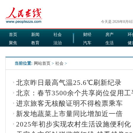
今天是:2026年8月6
首页
新闻
社会
财经
房产
环
聚焦
教育
法治
汽车
生活
健
国际
军事
娱乐
食品
当前位置:
网站首页
>
社会
>
北京昨日最高气温25.6℃刷新纪录
北京：春节3500余个共享岗位促用工
进京旅客无核酸证明不得检票乘车
新发地蔬菜上市量同比增加近一倍
2025年初步实现农村生活设施便利化