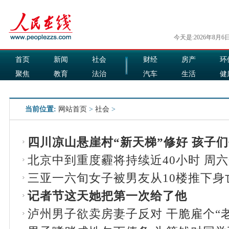
今天是:2026年8月6
首页
新闻
社会
财经
房产
环
聚焦
教育
法治
汽车
生活
健
国际
军事
娱乐
食品
当前位置:
网站首页
>
社会
>
四川凉山悬崖村“新天梯”修好 孩子
北京中到重度霾将持续近40小时 周
三亚一六旬女子被男友从10楼推下身
记者节这天她把第一次给了他
泸州男子欲卖房妻子反对 干脆雇个“