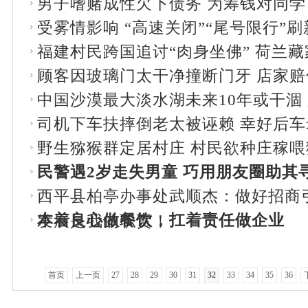
男子嗜赌成性欠下债务 为筹钱对同
受雾情影响 “高速关闭”“尾号限行”
福建村民跨国追讨“肉身坐佛” 荷兰
顾客因玻璃门太干净撞断门牙 店家赔偿
中国沙漠最大淡水湖未来10年或干涸
司机下车扶摔倒老太被诬赖 幸好后
野生猕猴群定居村庄 村民欲种庄稼
民警遇2岁走失男童 巧用朋友圈助其寻
西平县柏亭办事处武顺杰：做好招商
本着良心做餐饮，扛着责任做企业
发展是我的职责！
首页
上一页
27
28
29
30
31
32
33
34
35
36