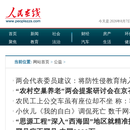
今天是:2026年8月7
首页
新闻
社会
财经
房产
环
聚焦
教育
法治
汽车
生活
健
国际
军事
娱乐
食品
当前位置:
网站首页
>
公益
>
两会代表委员建议：将防性侵教育纳
“农村空巢养老”两会提案研讨会在京
农民工上公交车虽有座位却不坐 称
小伙儿《我的自白》调侃死亡 数千
“思源工程”深入“西海固”地区就精