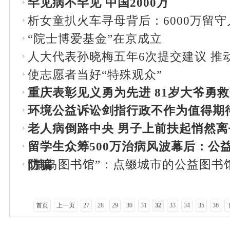
罕见病不罕见 中国2000万
析女童扒火车寻母背后：6000万留
“院士博爱基金”在京成立
人大代表孙晓梅五年6次提交建议 推
使志愿者当好“特殊观众”
重庆表彰见义勇为先进 81岁大爷勇
环境公益诉讼剑指行政不作为值得期
老人病倒路中央 男子上前扶起悄然离
留学生众筹500万治病风波幕后：公
“荒岛图书馆”：点缀城市的公益图书
防骗
首页
上一页
27
28
29
30
31
32
33
34
35
36