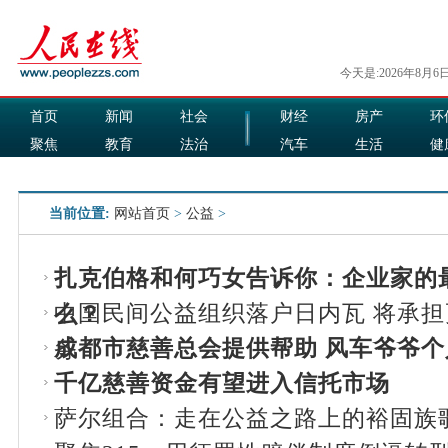
今天是:2026年8月6
首页
新闻
社会
财经
房产
环
聚焦
教育
法治
汽车
生活
健
国际
军事
娱乐
食品
当前位置:
网站首页
>
公益
>
扎克伯格和何巧女告诉你：企业家的
中国民间公益组织落户日内瓦 将承
么？
成都市慈善总会提供帮助 风车爷爷
务
千亿慈善资金有望进入信托市场
萨尔组合：走在公益之路上的裕固族