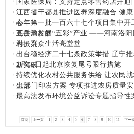
国家医保局：支持定点零售药店开通
江西省于都县推进医养深度融合 健康
今年第一批一百六十七个项目集中开
心
五岳沟村的“五彩”产业 ——河南洛
高质量发展
为了群众生活亮堂堂
村振兴
出台稳经济二十七条政策举措 辽宁
2月13日起北京恢复尾号限行措施
新突破
持续优化农村公共服务供给 让农民
11部门印发方案 专项推进农房质量
生活
最高法发布环境公益诉讼专题指导性
首页
上一页
1
2
3
4
5
6
7
8
9
10
11
下一