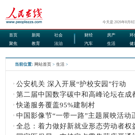
今天是:2026年8月8
首页
新闻
社会
财经
房产
环
聚焦
教育
法治
汽车
生活
健
国际
军事
娱乐
食品
当前位置:
网站首页
>
生活
>
公安机关 深入开展“护校安园”行动
第二届中国数字碳中和高峰论坛在成
快递服务覆盖95%建制村
中国影像节“一带一路”主题展映活动
全总：着力做好新就业形态劳动者权