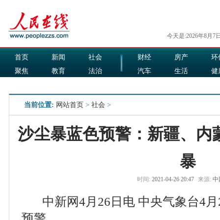
今天是:2026年8月7
首页
新闻
社会
财经
房产
环
聚焦
教育
法治
汽车
生活
健
国际
军事
娱乐
食品
当前位置:
网站首页
>
社会
>
沙尘暴蓝色预警：新疆、内
暴
时间:
2021-04-26 20:47
来源:
中
中新网4月26日电 中央气象台4月
预警。