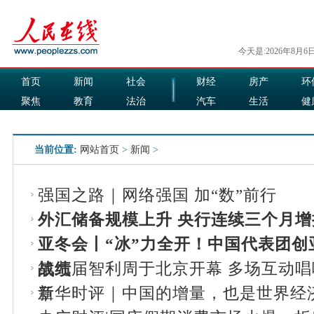
今天是:2026年8月6
首页
新闻
社会
财经
房产
环
聚焦
教育
法治
汽车
生活
健
国际
军事
娱乐
食品
当前位置:
网站首页
>
新闻
>
强国之路｜网络强国 加“数”前行
外汇储备规模上升 央行连续三个月增
亚冬会丨“冰”力全开！中国代表团创
第九届智利周于北京开幕 多场互动
战绩
新华时评｜中国的增量，也是世界经
章