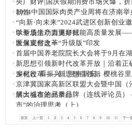
央广财评|国庆假期消费市场火爆，
2024中国国际肉类产业周将在济南举
韧性
“向新·向未来”2024武进区创新创
以新质生产力更好赋能高质量发展—
学专场活动圆满举行
医保支付改革“升级版”印发
发展观察之一
首届中国养老院院长大会将于9月在
新思想引领新时代改革开放｜沿着正
乡村行·看振兴丨河南新安：樱桃谷
深化改革——新思想引领新
京津冀国家高新区联盟大会暨中国（
绣出城市的品质品牌（连线评论员） 
展大会在沧州举行
市”的治理思考（上）
首页
上一页
1
2
3
4
5
6
7
8
9
10
11
下一