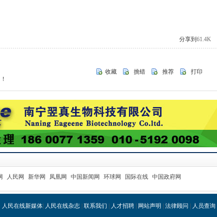
分享到
61.4K
收藏
挑错
推荐
打印
罚！
网
人民网
新华网
凤凰网
中国新闻网
环球网
国际在线
中国政府网
人民在线新媒体
|
人民在线杂志
|
联系我们
|
人才招聘
|
网站声明
|
法律顾问
|
人员查询