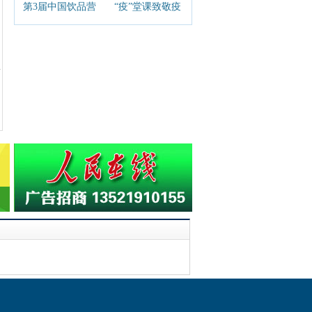
第3届中国饮品营
“疫”堂课致敬疫
销大会6月底佛山
情期间坚持奋战
召开
的老师们