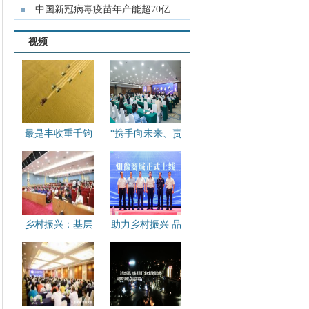
第二批
中国新冠病毒疫苗年产能超70亿
剂，产量
视频
最是丰收重千钧
“携手向未来、责
稻谷飘香唱赞歌
任勇担当”2022新
时代·中国商界社
会责任论坛在京
举办
乡村振兴：基层
助力乡村振兴 品
政府、企业、社
味老家河南 知豫
会组织如何看？
商城电商平台在
怎么干？
京上线运营