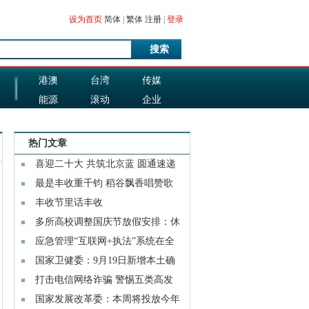
设为首页
简体
|
繁体
注册
|
登录
搜索
港澳
台湾
传媒
能源
滚动
企业
图片
科技
热门文章
喜迎二十大 共筑北京蓝 圆通速递
200台新
最是丰收重千钧 稻谷飘香唱赞歌
丰收节里话丰收
多所高校调整国庆节放假安排：休
两到三
应急管理“互联网+执法”系统在全
国推广
国家卫健委：9月19日新增本土确
诊病例
打击电信网络诈骗 警惕五类高发
电信网络
国家发展改革委：本周将投放今年