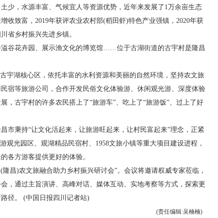
少，水源丰富、气候宜人等资源优势，近年来发展了1万余亩生态
收致富，2019年获评农业农村部(稻田虾)特色产业强镇，2020年获
四川省乡村振兴先进乡镇。
谷花卉园、展示渔文化的博览馆……位于古湖街道的古宇村是隆昌
古宇湖核心区，依托丰富的水利资源和美丽的自然环境，坚持农文旅
南民宿等旅游公司，合作开发民俗文化体验游、休闲观光游、深度体验
展，古宇村的许多农民搭上了“旅游车”、吃上了“旅游饭”、过上了好
市秉持“让文化活起来，让旅游旺起来，让村民富起来”理念，正紧
游观光园区、观湖精品民宿村、1958文旅小镇等重大项目建设进程，
来的各方游客提供更好的体验。
川(隆昌)农文旅融合助力乡村振兴研讨会”。会议将邀请权威专家莅临，
参会，通过主旨演讲、高峰对话、媒体互动、实地考察等方式，探索更
径。 (中国日报四川记者站)
(责任编辑:吴楠楠)