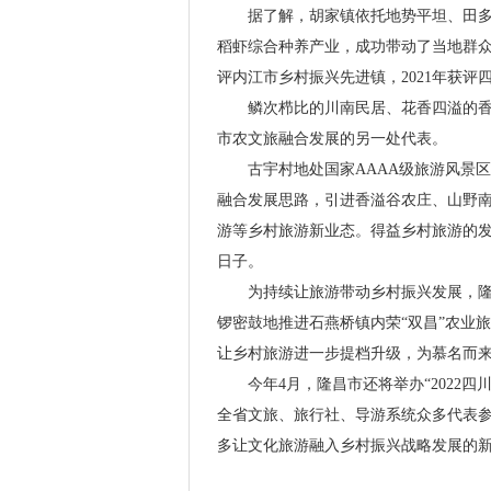
据了解，胡家镇依托地势平坦、田多土
稻虾综合种养产业，成功带动了当地群众增
评内江市乡村振兴先进镇，2021年获评
鳞次栉比的川南民居、花香四溢的香溢
市农文旅融合发展的另一处代表。
古宇村地处国家AAAA级旅游风景区
融合发展思路，引进香溢谷农庄、山野
游等乡村旅游新业态。得益乡村旅游的发
日子。
为持续让旅游带动乡村振兴发展，隆昌
锣密鼓地推进石燕桥镇内荣“双昌”农业旅
让乡村旅游进一步提档升级，为慕名而
今年4月，隆昌市还将举办“2022四
全省文旅、旅行社、导游系统众多代表
多让文化旅游融入乡村振兴战略发展的新路