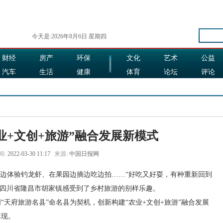
今天是:2026年8月6日 星期四
财经
房产
环保
文化
艺术
公益
汽车
生活
健康
体育
论坛
评论
娱乐
食品
旅游
时尚
业+文创+旅游”融合发展新模式
间:
2022-03-30 11:17
来源:
中国日报网
边体验钓龙虾、在果园边摘边吃边拍……“好吃又好耍，有种重新回到
在四川省隆昌市胡家镇感受到了乡村旅游的别样乐趣。
府旅游名县”命名县为契机，创新构建“农业+文创+旅游”融合发展
体现。