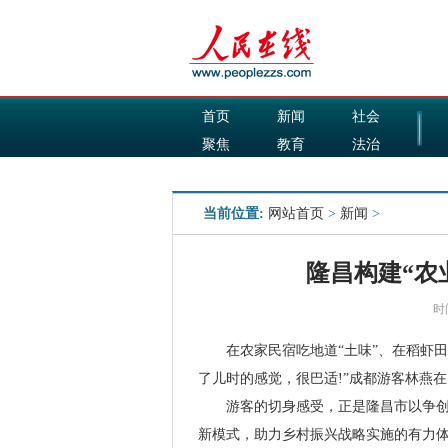
首页
新闻
社会
聚焦
教育
法治
国际
军事
当前位置:
网站首页
>
新闻
>
隆昌构建“农
时
在农家民宿吃地道“土味”、在稻虾田
了儿时的感觉，很巴适!”成都游客林燕
游客的切身感受，正是隆昌市以争创“天
新模式，助力乡村振兴战略实施的有力