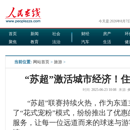
今天是:2026年8月7
首页
新闻
社会
财经
房产
环
聚焦
教育
法治
汽车
生活
健
国际
军事
娱乐
食品
当前位置:
网站首页
>
旅游
>
“苏超”激活城市经济！
时间:
2025-06-23 10:08
来源:
“苏超”联赛持续火热，作为东道
了“花式宠粉”模式，纷纷推出了优
服务，让每一位远道而来的球迷与游