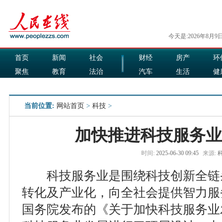
今天是:2026年8月9
首页
新闻
社会
财经
房产
环
聚焦
教育
法治
汽车
生活
健
国际
军事
娱乐
食品
当前位置:
网站首页
>
科技
>
加快推进科技服务业
时间:
2025-06-30 09:45
来源:
科技服务业是围绕科技创新全链
转化及产业化，向全社会提供智力服务
国务院发布的《关于加快科技服务业