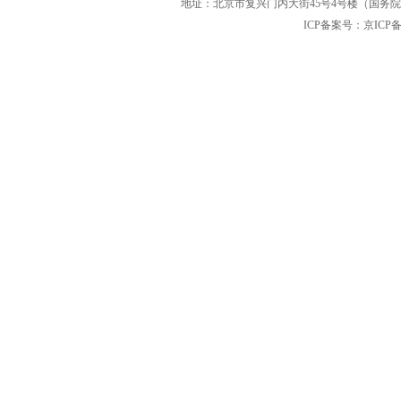
地址：北京市复兴门内大街45号4号楼（国务院国
ICP备案号：京ICP备12