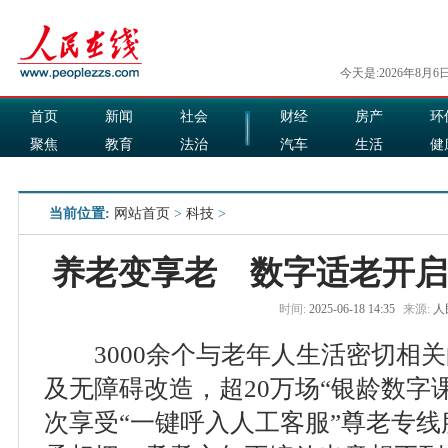
今天是:2026年8月6
首页
新闻
社会
财经
房产
环
聚焦
教育
法治
汽车
生活
健
国际
军事
娱乐
食品
当前位置:
网站首页
>
科技
>
养老变享老 数字适老开启
时间:
2025-06-18 14:35
来源:
人
3000余个与老年人生活密切相关
及无障碍改造，超20万场“银龄数字
次享受“一键呼入人工客服”尊老专