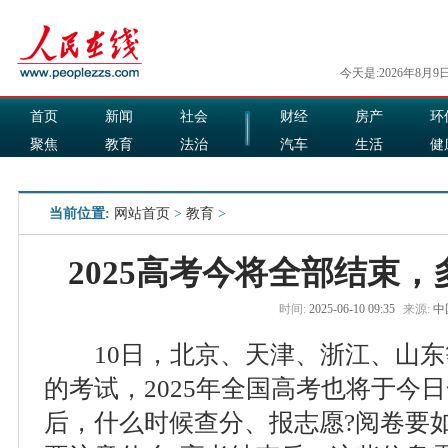
今天是:2026年8月9
首页
新闻
社会
财经
房产
环
聚焦
教育
法治
汽车
生活
健
国际
军事
娱乐
食品
当前位置:
网站首页
>
教育
>
2025高考今将全部结束
时间:
2025-06-10 09:35
来源:
中
10日，北京、天津、浙江、山东
的考试，2025年全国高考也将于今
后，什么时候查分、报志愿?阅卷要