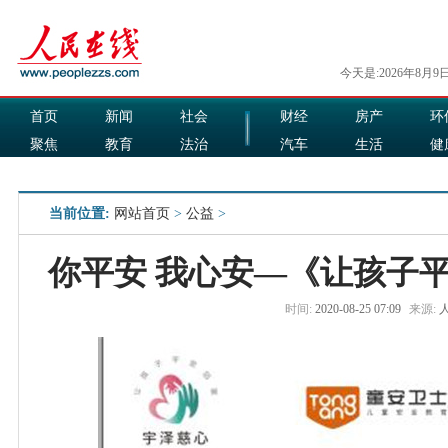
今天是:2026年8月9
首页
新闻
社会
财经
房产
环
聚焦
教育
法治
汽车
生活
健
国际
军事
娱乐
食品
当前位置:
网站首页
>
公益
>
你平安 我心安—《让孩子
时间:
2020-08-25 07:09
来源: