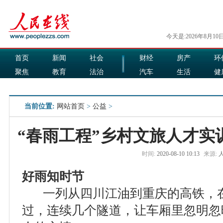
今天是:2026年8月10
首页
新闻
社会
财经
房产
环
聚焦
教育
法治
汽车
生活
健
国际
军事
娱乐
食品
当前位置:
网站首页
>
公益
>
“春雨工程”乡村文旅人才实
时间:
2020-08-10 10:13
来源:
好雨知时节
一列从四川江油到重庆的高铁，在
过，连续几个隧道，让车厢里忽明忽