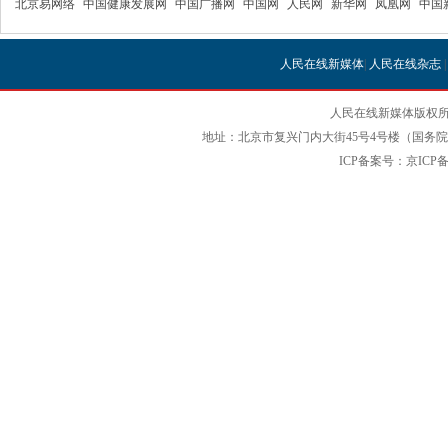
北京易网络
中国健康发展网
中国广播网
中国网
人民网
新华网
凤凰网
中国
人民在线新媒体
|
人民在线杂志
人民在线新媒体版权所
地址：北京市复兴门内大街45号4号楼（国务院国
ICP备案号：京ICP备12