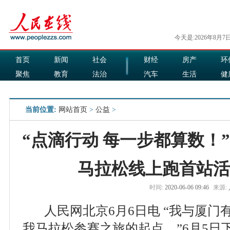
今天是:2026年8月7
首页
新闻
社会
财经
房产
环
聚焦
教育
法治
汽车
生活
健
国际
军事
娱乐
食品
当前位置:
网站首页
>
公益
>
“点滴行动 每一步都算数！”
马拉松线上跑首站活
时间:
2020-06-06 09:46
来源:
人民网北京6月6日电 “我与厦门
我马拉松参赛之旅的起点。”6月5日