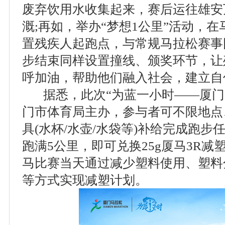
废弃饮用水收集起来，赛后运往雄安
溉;再如，举办“梦想1公里”活动，
置残疾人起跑点，与常规马拉松赛事
步结束同样设置撞线、颁奖环节，让
呼加油，帮助他们融入社会，建立自
据悉，此次“为蓝一小时——厦门
门市体育局主办，参与者可不限地点
具(水杯/水壶/水袋等)补给完成跑
跑满5公里，即可兑换25g厦马3R减塑
马比赛当天通过减少塑料使用、塑料
等方式实现减塑计划。