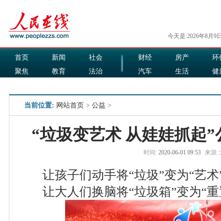
今天是:2026年8月9
首页
新闻
社会
财经
房产
环
聚焦
教育
法治
汽车
生活
健
国际
军事
娱乐
食品
当前位置:
网站首页
>
公益
>
“垃圾变艺术 从娃娃抓起
时间:
2020-06-01 09:53
来源:
让孩子们动手将“垃圾”变为“艺术
让大人们换脑将“垃圾箱”变为“重