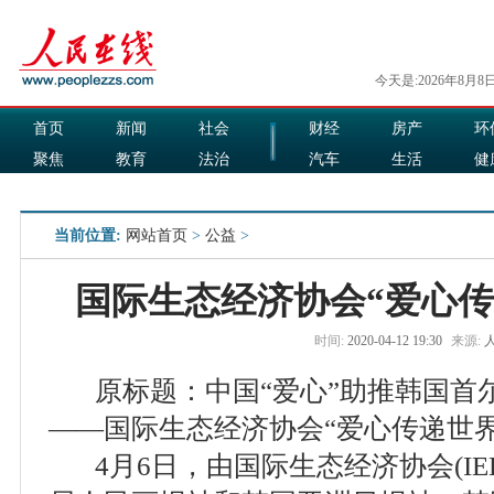
今天是:2026年8月8
首页
新闻
社会
财经
房产
环
聚焦
教育
法治
汽车
生活
健
国际
军事
娱乐
食品
当前位置:
网站首页
>
公益
>
国际生态经济协会“爱心传
时间:
2020-04-12 19:30
来源:
原标题：中国“爱心”助推韩国首
——国际生态经济协会“爱心传递世界
4月6日，由国际生态经济协会(IE