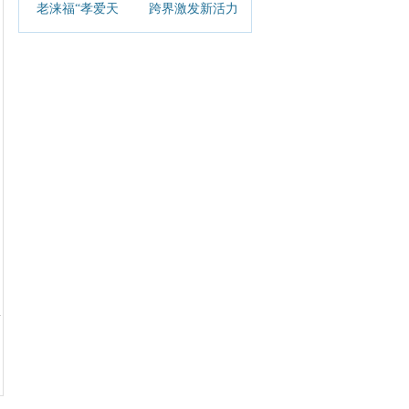
老涞福“孝爱天
跨界激发新活力
下，福满人间”关
2024真皮星尚我
爱老人系列活动
做主微视频公益
大赛正式启动