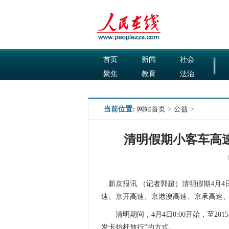
首页
新闻
社会
聚焦
教育
法治
国际
军事
当前位置:
网站首页
>
公益
>
清明假期小客车高速
新京报讯 （记者郭超）清明假期4月4
速、京开高速、京港澳高速、京承高速
清明期间，4月4日0:00开始，至201
发卡抬杆放行”的方式。