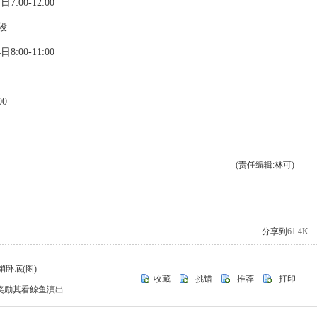
:00-12:00
段
:00-11:00
0
(责任编辑:林可)
分享到
61.4K
卧底(图)
收藏
挑错
推荐
打印
点奖励其看鲸鱼演出