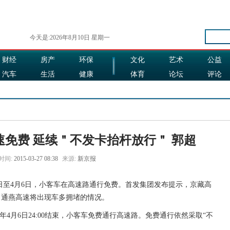
今天是:2026年8月10日 星期一
财经
房产
环保
文化
艺术
公益
汽车
生活
健康
体育
论坛
评论
娱乐
食品
旅游
时尚
免费 延续＂不发卡抬杆放行＂ 郭超
时间:
2015-03-27 08:38
来源:
新京报
日至4月6日，小客车在高速路通行免费。首发集团发布提示，京藏高
、通燕高速将出现车多拥堵的情况。
5年4月6日24:00结束，小客车免费通行高速路。免费通行依然采取“不