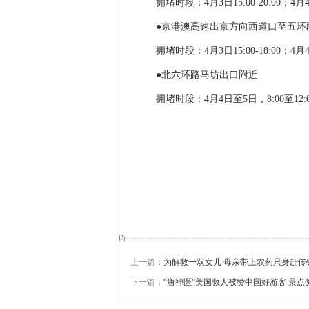
拥堵时段：4月3日15:00-20:00；4月4日7
●京港澳高速出京方向西道口至五环
拥堵时段：4月3日15:00-18:00；4月4日8
●北六环路马坊出口附近
拥堵时段：4月4日至5日，8:00至12:0
上一篇：
为解救一双女儿 母亲带上农药只身赴传销
下一篇：
“唐神医”美国救人被赞中国好游客 景