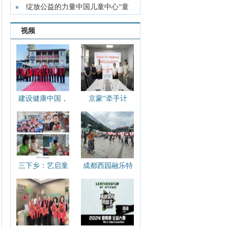
轻松领跑
绽放公益的力量中国儿童中心“童
+365计划
视频
建设健康中国，
京蒙“牵手计
万众共创同行 众
划”科右中旗2024
善家园康养新生
年首个社工站建
活浙江福建公益
立并全旗宣传
行纪实
三下乡：艺启童
成都西园融乐特
年，发现非遗之
奥盛宴：共享运
美
动 传递快乐