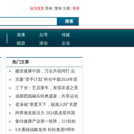
设为首页
简体
|
繁体
注册
|
登录
搜索
港澳
台湾
传媒
能源
滚动
企业
图片
科技
热门文章
建设健康中国，万众共创同行 众
善家园康
京蒙“牵手计划”科右中旗2024年首
个社工
三下乡：艺启童年，发现非遗之美
成都西园融乐特奥盛宴：共享运动
传递快
老涞福“孝爱天下，福满人间”关爱
老人
跨界激发新活力 2024真皮星尚我
做主微视
集结健康产业第一矩阵，321轻松
筹公益健
9大重磅战略发布 轻松集团9周年