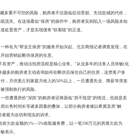
藏多重不可控的风险，购房者不仅面临征信受损、失信惩戒的代价，
底流失。在这场看似“保房”的操作中，购房者实则陷入一场风险未知
道处置资产，才是实现债务“软着陆”的正道。
种名为“帮业主保房”的服务开始兴起。北京商报记者调查发现，在
队开始营销起断供保房的生意。
良资产，推动法拍房流程是核心业务。”从业多年的法务人员张敏(化
来越多的购房者主动咨询如何在断供后保住自己的住房，这类客户多
付，月供更占到家庭月收入的50%以上，一旦遭遇失业、降薪等突发
产被强制执行的风险。
些遭遇房价“深跌”的购房者还将面临“房不抵贷”的情况，也就是卖
房出售时间长等诸多因素的叠加，让部分购房者难以希冀卖房“解
购房者最为迫切和现实的诉求。
欠款金额的1%—5%收取服务费，以一笔190万元的房屋欠款为
张敏表示。