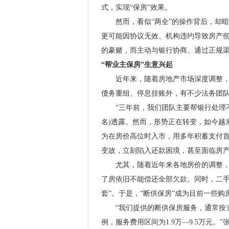
式，实现“保房”效果。
然而，看似“两全”的操作背后，却暗
更可能因协议无效、机构违约导致房产彻
的豪赌，而主动与银行协商、通过正规渠
“帮业主保房”生意兴起
近年来，随着房地产市场深度调整，一
债务重组、停息挂账外，有不少法务团
“三年前，我们团队主要帮银行处理不
名)透露。然而，形势正在转变，如今越
为在房价高位时入市，用多年积蓄支付首
变故，立刻陷入还款困境，甚至面临房
尤其，随着近年来各地房价的调整，一
了房依旧不能偿还全部欠款。同时，二手
套”。于是，“断供保房”成为目前一些
“我们提供的断供保房服务，通常按当前
例，服务费用区间为1.9万—9.5万元。”