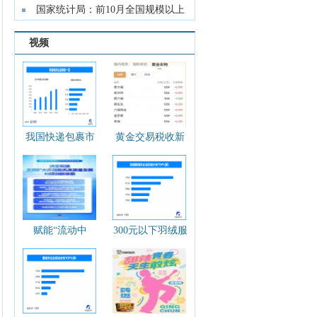
国家统计局：前10月全国规模以上
工业企
视频
我国快递包裹市
黄金交易税收新
场规模11年全球
规落地，国内金
领先 现存包装相
饰克价大幅上
关企业超262.5万
调！对个人购金
家
有何影响？
赋能“流动中
300元以下羽绒服
国”！10项移民管
争议不断 现存相
理创新举措发布
关企业超4.8万家