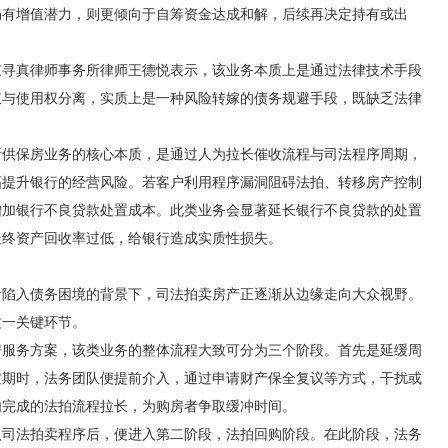
仍有增值潜力，则更倾向于自筹资金达成和解，后续再决定持有或出
真律师事务所律师王德悦表示，该业务本质上是通过法律技术手段
权与使用权分离，实质上是一种风险转嫁的债务规避手段，既缺乏法律
。
保房业务的核心本质，是通过人为拉长催收流程与司法程序周期，
幅提升银行的经营风险。若客户利用程序漏洞阻碍法拍、转移房产控制
增加银行不良贷款处置成本。此类业务会显著延长银行不良贷款的处置
最终资产回收率过低，给银行造成实质性损失。
入债务困境的背景下，司法拍卖房产正逐渐从边缘走向大众视野。
这一关键环节。
务方案，该类业务的整体流程大致可分为三个阶段。首先是延缓周
逾期时，法务团队便提前介入，通过申请财产保全复议等方式，干扰或
内完成的法拍流程拉长，为购房者争取缓冲时间。
法拍卖程序后，便进入第二阶段，法拍回购阶段。在此阶段，法务