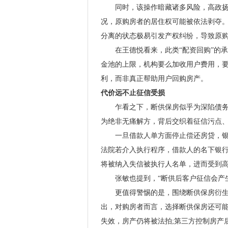
同时，该操作暗藏诸多风险，高政扬进
况，原购房者的居住权可能被依法剥夺
分离的状态极易引发产权纠纷，导致原
在王德悦看来，此类“配资回购”的承
金池的上限，机构要么加收用户费用，要
利，而非真正帮助用户回购房产。
代价远不止征信受损
乍看之下，断供保房似乎为深陷债务泥
为绝非无痛解方，背后交织着征信污点
一旦借款人单方面停止偿还房贷，银行
法院若介入执行程序，借款人的名下银行
将被纳入失信被执行人名单，进而受到
张敏也提到，“断供后客户征信会产生
更值得警惕的是，围绕断供保房衍生出
出，对购房者而言，选择断供保房还可
失效，房产仍将被法拍;第三方控制房产