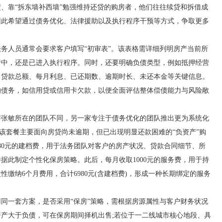
靠“拆东墙补西墙”勉强维持还贷的购房者，他们往往续贷和拆借成
因此希望通过债务优化、法律援助以及执行程序干预等方式，争取更多
人员通常会要求客户填写“初审表”。该表格需详细列明房产当前所
行中，还是已进入执行程序。同时，还要明确负债类型，例如抵押经营
、贷款总额、每月利息、已还期数、逾期时长、未还本金等关键信息。
的债务，如信用贷或信用卡欠款，以便全面评估整体偿债能力与风险敞
敏所在的团队不同，另一家专注于债务优化的团队推出更为系统化
，该套餐主要面向房贷尚未逾期，但已出现明显还款困难的“负资产”购
80元的建档费，用于法务团队对客户的房产状况、贷款合同细节、所
据此制定个性化保房策略。此后，每月收取1000元的服务费，用于持
缴纳6个月费用，合计6980元(含建档费)，形成一种长期绑定的服务
一套方案，是否采用“保房”策略，需根据房源属性与客户财务状况
产大于负债，可在保房期间择机出售;若位于一二线城市核心地段、具