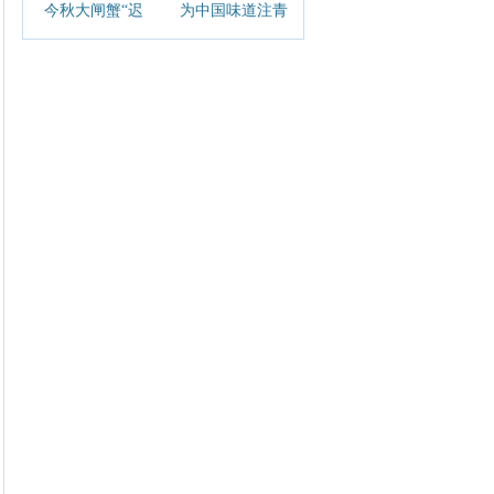
今秋大闸蟹“迟
为中国味道注青
到”更肥美，现存
春活力！周黑鸭
蟹相关企业超2.1
请大学生免费吃
万家
鸭活动收官