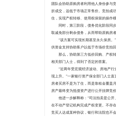
团队会协助原购房者利用他人身份参与竞
折成交，远低于市场正常售价。竞拍成
住，实现产权转移、使用权保留的操作
同时，第三阶段，债务优化阶段同步展
取减免部分剩余债务，从而帮助原购房
“该方案可实现长期甚至永久保房。”
供资金支持协助客户以低于市场价竞拍
那么，协助第三方低价回购、产权转移
相关部门人士，得到了否定的答案。
“近两年受宏观经济波动、房地产行业
现上升。”一家银行资产保全部门人士直
房者买房不是为了住，而是靠租金覆盖月
房产最终变为抵债资产进行公开挂牌竞价
他进一步解释称：“司法拍卖是公开、
在不动产登记机构完成产权变更。不存在
竞买人达成某种协议，银行和法院也不会