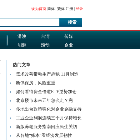
设为首页
简体
|
繁体
注册
|
登录
搜索
港澳
台湾
传媒
能源
滚动
企业
图片
科技
热门文章
需求改善带动生产趋稳 11月制造
业PMI回升
断供保房，风险重重
如何看待资金借道ETF逆势加仓
北京楼市未来五年怎么走？完
善“市场
多地出台政策强化对企业金融支持
工业企业利润连续三个月保持增长
专家：
新版养老服务指南回应民生关切
新增适老
从各地“账本”看经济发展韧性