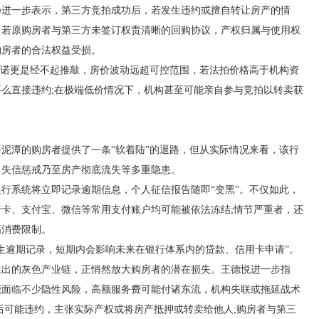
一步表示，第三方竞拍成功后，若发生违约或擅自转让房产的情
。若原购房者与第三方未签订权责清晰的回购协议，产权归属与使用权
购房者的合法权益受损。
诺更是经不起推敲，房价波动远超可控范围，若法拍价格高于机构资
么直接违约;在极端低价情况下，机构甚至可能亲自参与竞拍以转卖获
潭的购房者提供了一条“软着陆”的退路，但从实际情况来看，该行
、失信惩戒乃至房产彻底流失等多重隐患。
系统将立即记录逾期信息，个人征信报告随即“变黑”。不仅如此，
卡、支付宝、微信等常用支付账户均可能被依法冻结;情节严重者，还
高消费限制。
逾期记录，短期内会影响未来在银行体系内的贷款、信用卡申请”。
的灰色产业链，正悄然放大购房者的潜在损失。王德悦进一步指
能面临不少隐性风险，高额服务费可能付诸东流，机构失联或拖延战术
后可能违约，主张实际产权或将房产抵押或转卖给他人;购房者与第三