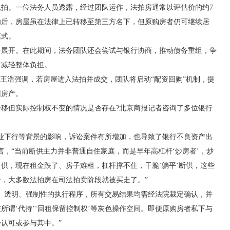
拍。一位法务人员透露，经过团队运作，法拍房通常以评估价的约7
功后，房屋虽在法律上已转移至第三方名下，但原购房者仍可继续居
模式。
开。在此期间，法务团队还会尝试与银行协商，推动债务重组，争
者减轻整体负担。
王浩强调，若房屋进入法拍并成交，团队将启动“配资回购”机制，提
回房产。
但实际控制权不变的情况是否存在?北京商报记者咨询了多位银行
下行等背景的影响，诉讼案件有所增加，也导致了银行不良资产出
言，“当前断供主力并非普通自住家庭，而是早年高杠杆‘炒房者’，炒
供，现在租金跌了、房子难租，杠杆撑不住，干脆‘躺平’断供，这些
，大多数法拍房在司法拍卖阶段就被买走了。”
透明、强制性的执行程序，所有交易结果均需经法院裁定确认，并
所谓‘代持’‘回租保留控制权’等灰色操作空间。即便原购房者私下与
认可或参与其中。”