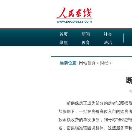
首页
新闻
社会
聚焦
教育
法治
国际
军事
当前位置:
网站首页
>
财经
>
时
断供保房正成为部分购房者试图摆脱债
加影响下，一批在房价高位入市的购房
款金额收费的单次服务，到号称“全程护航
名，密集瞄准该困境群体。这些服务声称