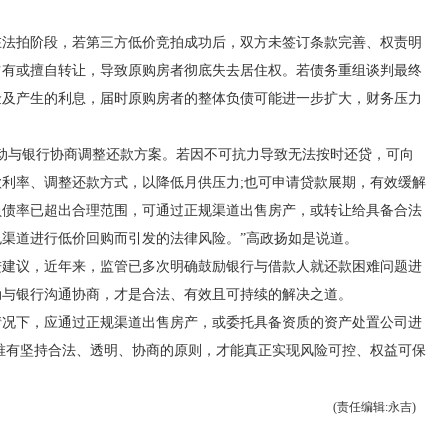
拍阶段，若第三方低价竞拍成功后，双方未签订条款完善、权责明
占有或擅自转让，导致原购房者彻底失去居住权。若债务重组谈判最终
金及产生的利息，届时原购房者的整体负债可能进一步扩大，财务压力
与银行协商调整还款方案。若因不可抗力导致无法按时还贷，可向
利率、调整还款方式，以降低月供压力;也可申请贷款展期，有效缓解
负债率已超出合理范围，可通过正规渠道出售房产，或转让给具备合法
渠道进行低价回购而引发的法律风险。”高政扬如是说道。
议，近年来，监管已多次明确鼓励银行与借款人就还款困难问题进
动与银行沟通协商，才是合法、有效且可持续的解决之道。
下，应通过正规渠道出售房产，或委托具备资质的资产处置公司进
唯有坚持合法、透明、协商的原则，才能真正实现风险可控、权益可保
(责任编辑:永吉)