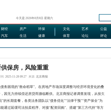
今天是:2026年8月8日 星期六
财经
房产
环保
文化
艺术
公益
汽车
生活
健康
体育
论坛
评论
娱乐
食品
旅游
时尚
断供保房，风险重重
间:
2025-11-28 09:27
来源:
北京商报
务困境的“救命稻草”。在房地产市场深度调整与经济环境变化的叠
者，因无力持续偿还房贷而濒临断供。北京商报记者调查发现，从按欠
”的长期套餐，各类法务团队以“债务优化”“法律干预”“资产保全”为
能通过延缓司法拍卖程序、对接“配资回购”、搭建“第三方代持”等方