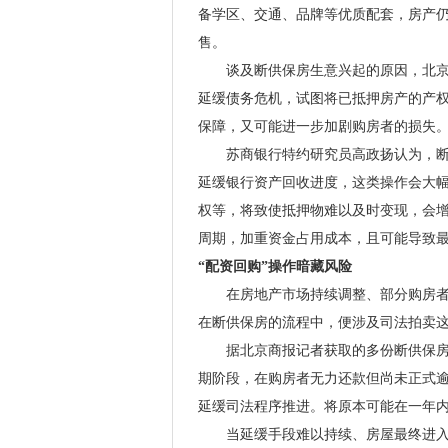
备学区、交通、品牌等优质配套，房产
售。
谈及断供保房生意兴起的原因，北京寻
延缓债务危机，试图将已抵押房产的产
保障，又可能进一步加剧购房者的损失
苏商银行特约研究员高政扬认为，断供
延缓银行资产回收进度，这类操作会大
权等，将致使抵押物难以及时变现，会
周期，加重资金占用成本，且可能导致
“配资回购”操作暗藏风险
在房地产市场持续调整、部分购房者陷
在断供保房的流程中，便涉及司法拍卖
据北京商报记者获取的多份断供保房服
期阶段，在购房者无力还款但尚未正式
延缓司法程序推进。将原本可能在一年
当延缓手段难以持续、房屋最终进入司