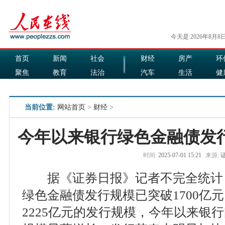
今天是:2026年8月8
首页
新闻
社会
财经
房产
环
聚焦
教育
法治
汽车
生活
健
国际
军事
娱乐
食品
当前位置:
网站首页
>
财经
>
今年以来银行绿色金融债发行
时间:
2025-07-01 15:21
来源:
据《证券日报》记者不完全统计
绿色金融债发行规模已突破1700亿元
2225亿元的发行规模，今年以来银