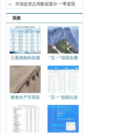
脉养老
市场监管总局数据显示 一季度我
国民企发
视频
公募拥抱科技拥
“五一”假期去哪
抱创新 腾讯首次
里？各地文旅“多
成头号重仓股
点开花”
粮食生产开局良
“五一”假期出游
好：春播春管进
热度持续攀升 热
展顺利 冬小麦将
门线路火车票“秒
迎来大面积收获
空”