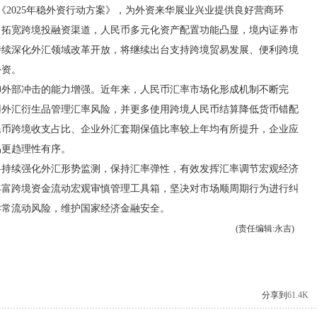
《2025年稳外资行动方案》，为外资来华展业兴业提供良好营商环
，拓宽跨境投融资渠道，人民币多元化资产配置功能凸显，境内证券市
持续深化外汇领域改革开放，将继续出台支持跨境贸易发展、便利跨境
外资。
部冲击的能力增强。近年来，人民币汇率市场化形成机制不断完
用外汇衍生品管理汇率风险，并更多使用跨境人民币结算降低货币错配
人民币跨境收支占比、企业外汇套期保值比率较上年均有所提升，企业应
易更趋理性有序。
续强化外汇形势监测，保持汇率弹性，有效发挥汇率调节宏观经济
丰富跨境资金流动宏观审慎管理工具箱，坚决对市场顺周期行为进行纠
异常流动风险，维护国家经济金融安全。
(责任编辑:永吉)
分享到
61.4K