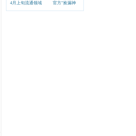
4月上旬流通领域
官方“捡漏神
重要生产资料价
器”！提高购票成
格：14种产品上
功率秘诀在这
涨 生猪环比持平