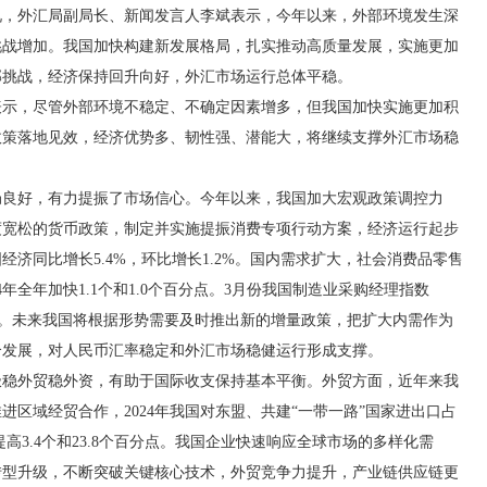
外汇局副局长、新闻发言人李斌表示，今年以来，外部环境发生深
挑战增加。我国加快构建新发展格局，扎实推动高质量发展，实施更加
部挑战，经济保持回升向好，外汇市场运行总体平稳。
，尽管外部环境不稳定、不确定因素增多，但我国加快实施更加积
政策落地见效，经济优势多、韧性强、潜能大，将继续支撑外汇市场稳
好，有力提振了市场信心。今年以来，我国加大宏观政策调控力
度宽松的货币政策，制定并实施提振消费专项行动方案，经济运行起步
济同比增长5.4%，环比增长1.2%。国内需求扩大，社会消费品零售
年全年加快1.1个和1.0个百分点。3月份我国制造业采购经理指数
景气区间。未来我国将根据形势需要及时推出新的增量政策，把扩大内需作为
合发展，对人民币汇率稳定和外汇市场稳健运行形成支撑。
外贸稳外资，有助于国际收支保持基本平衡。外贸方面，近年来我
区域经贸合作，2024年我国对东盟、共建“一带一路”国家进出口占
年分别提高3.4个和23.8个百分点。我国企业快速响应全球市场的多样化需
转型升级，不断突破关键核心技术，外贸竞争力提升，产业链供应链更