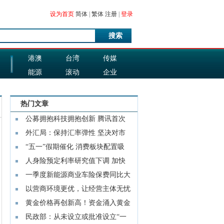
设为首页
简体
|
繁体
注册
|
登录
搜索
港澳
台湾
传媒
能源
滚动
企业
图片
科技
热门文章
公募拥抱科技拥抱创新 腾讯首次
成头号重
外汇局：保持汇率弹性 坚决对市
场顺周期
“五一”假期催化 消费板块配置吸
引力提
人身险预定利率研究值下调 加快
浮动收益
一季度新能源商业车险保费同比大
增44%
以营商环境更优，让经营主体无忧
——首
黄金价格再创新高！资金涌入黄金
ETF 基金
民政部：从未设立或批准设立“一