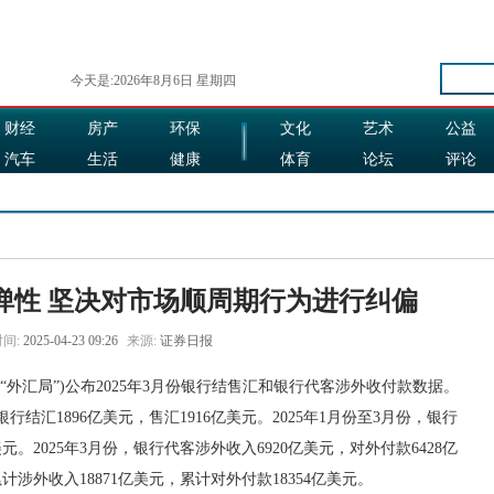
今天是:2026年8月6日 星期四
财经
房产
环保
文化
艺术
公益
汽车
生活
健康
体育
论坛
评论
娱乐
食品
旅游
时尚
弹性 坚决对市场顺周期行为进行纠偏
间:
2025-04-23 09:26
来源:
证券日报
外汇局”)公布2025年3月份银行结售汇和银行代客涉外收付款数据。
行结汇1896亿美元，售汇1916亿美元。2025年1月份至3月份，银行
美元。2025年3月份，银行代客涉外收入6920亿美元，对外付款6428亿
计涉外收入18871亿美元，累计对外付款18354亿美元。